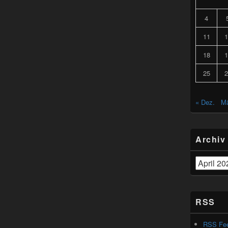
4
11
1
18
1
25
2
« Dez.
Mä
Archiv
Archiv
RSS
RSS Fe