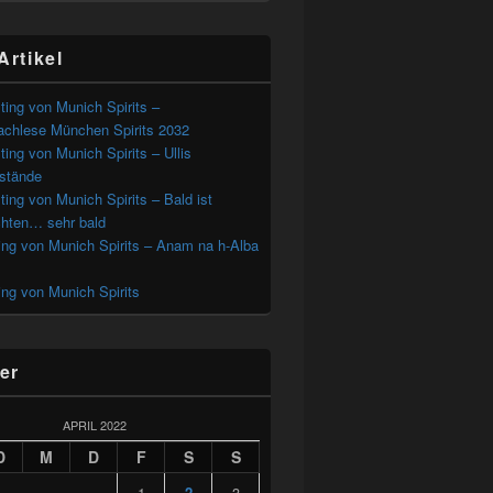
Artikel
ting von Munich Spirits –
chlese München Spirits 2032
ting von Munich Spirits – Ullis
estände
ting von Munich Spirits – Bald ist
hten… sehr bald
ing von Munich Spirits – Anam na h-Alba
ing von Munich Spirits
er
APRIL 2022
D
M
D
F
S
S
1
2
3