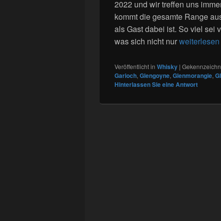
2022 und wir treffen uns immer
kommt die gesamte Range aus 
als Gast dabei ist. So viel s
was sich nicht nur
weiterlese
Veröffentlicht in
Whisky
|
Gekennzeichne
Garioch
,
Glengoyne
,
Glenmorangie
,
G
Hinterlassen Sie eine Antwort