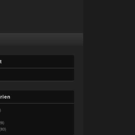
t
rien
)
28)
(83)