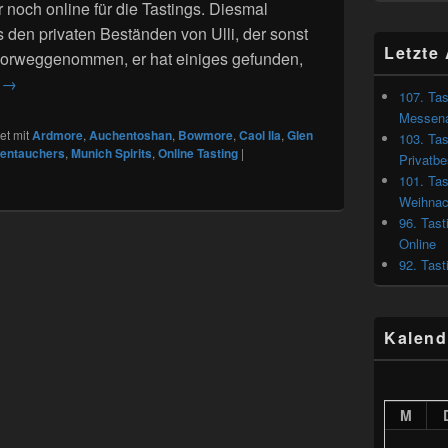
 noch online für die Tastings. Diesmal
den privaten Beständen von Ulli, der sonst
Letzte 
ei vorweggenommen, er hat einiges gefunden,
103. Tasting von Munich Spirits – Ullis Privatbestände
n
→
107. Tas
Messena
t mit
Ardmore
,
Auchentoshan
,
Bowmore
,
Caol Ila
,
Glen
103. Tas
lentauchers
,
Munich Spirits
,
Online Tasting
|
Privatb
101. Tas
Weihnac
96. Tast
Online
92. Tast
Kalend
M