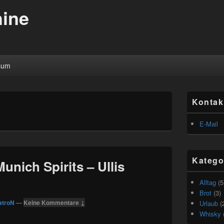
ine
sum
Primärer
Kontak
Seitenleisten
Widget-
Bereich
E-Mail
Katego
unich Spirits – Ullis
Alltag
(5
Brot
(3)
atroN
—
Keine Kommentare ↓
Urlaub
(
Whisky