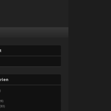
t
rien
)
28)
(83)