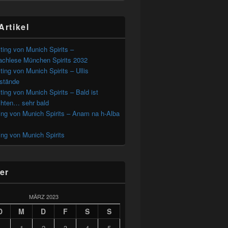
Artikel
ting von Munich Spirits –
chlese München Spirits 2032
ting von Munich Spirits – Ullis
estände
ting von Munich Spirits – Bald ist
hten… sehr bald
ing von Munich Spirits – Anam na h-Alba
ing von Munich Spirits
er
MÄRZ 2023
D
M
D
F
S
S
1
2
3
4
5