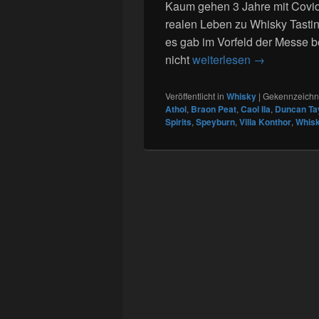
Kaum gehen 3 Jahre mit Covid
realen Leben zu Whisky Tastin
es gab im Vorfeld der Messe be
107. Tasting
nicht
weiterlesen
→
Veröffentlicht in
Whisky
|
Gekennzeichne
Athol
,
Braon Peat
,
Caol Ila
,
Duncan Ta
Spirits
,
Speyburn
,
Villa Konthor
,
Whisk