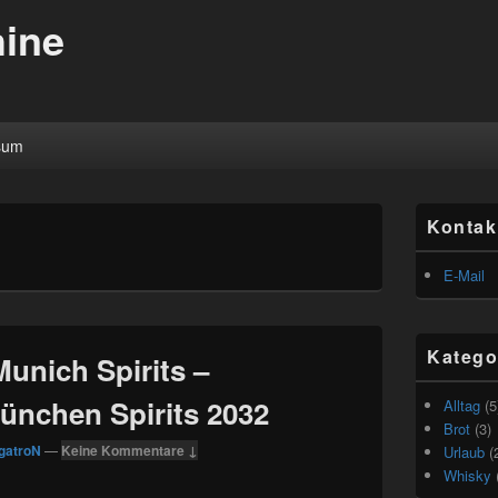
ine
sum
Primärer
Kontak
Seitenleisten
Widget-
Bereich
E-Mail
Katego
Munich Spirits –
nchen Spirits 2032
Alltag
(5
Brot
(3)
gatroN
—
Keine Kommentare ↓
Urlaub
(
Whisky