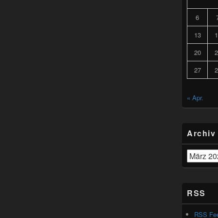
6
13
1
20
2
27
2
« Apr.
Archiv
Archiv
RSS
RSS Fe