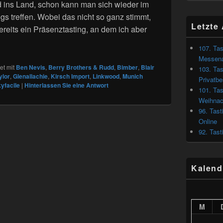
 ins Land, schon kann man sich wieder im
gs treffen. Wobei das nicht so ganz stimmt,
Letzte 
reits ein Präsenztasting, an dem ich aber
 von Munich Spirits – Messenachlese München Spirits 2032
107. Tas
Messena
t mit
Ben Nevis
,
Berry Brothers & Rudd
,
Bimber
,
Blair
103. Tas
ylor
,
Glenallachie
,
Kirsch Import
,
Linkwood
,
Munich
Privatb
yfacile
|
Hinterlassen Sie eine Antwort
101. Tas
Weihnac
96. Tast
Online
92. Tast
Kalend
M