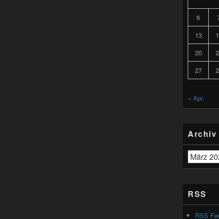
6
13
1
20
2
27
2
« Apr.
Archiv
Archiv
RSS
RSS Fe