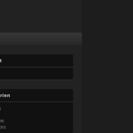
t
rien
)
28)
(83)