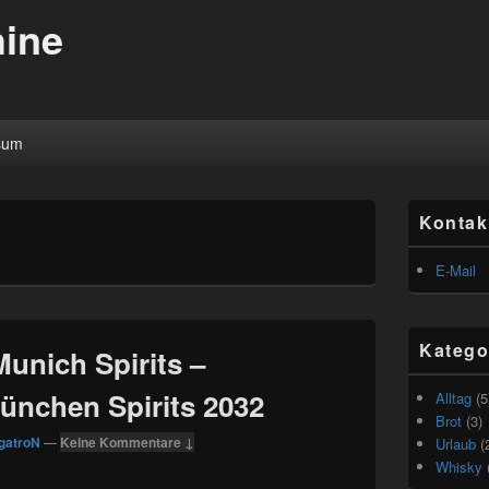
ine
sum
Primärer
Kontak
Seitenleisten
Widget-
Bereich
E-Mail
Katego
Munich Spirits –
nchen Spirits 2032
Alltag
(5
Brot
(3)
gatroN
—
Keine Kommentare ↓
Urlaub
(
Whisky