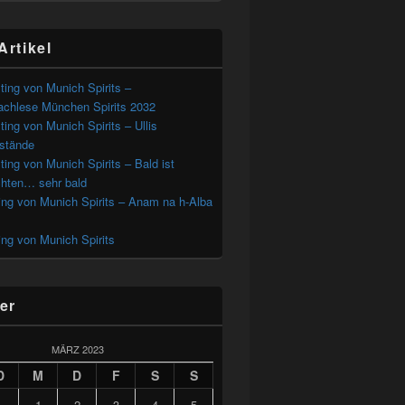
Artikel
ting von Munich Spirits –
chlese München Spirits 2032
ting von Munich Spirits – Ullis
estände
ting von Munich Spirits – Bald ist
hten… sehr bald
ing von Munich Spirits – Anam na h-Alba
ing von Munich Spirits
er
MÄRZ 2023
D
M
D
F
S
S
1
2
3
4
5