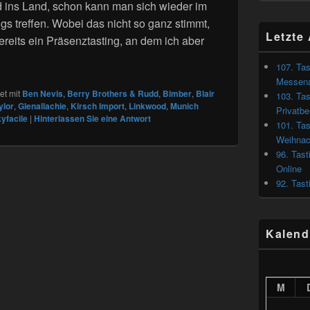
 ins Land, schon kann man sich wieder im
gs treffen. Wobei das nicht so ganz stimmt,
Letzte 
reits ein Präsenztasting, an dem ich aber
 von Munich Spirits – Messenachlese München Spirits 2032
107. Tas
Messena
t mit
Ben Nevis
,
Berry Brothers & Rudd
,
Bimber
,
Blair
103. Tas
ylor
,
Glenallachie
,
Kirsch Import
,
Linkwood
,
Munich
Privatb
yfacile
|
Hinterlassen Sie eine Antwort
101. Tas
Weihnac
96. Tast
Online
92. Tast
Kalend
M