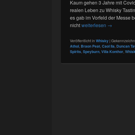
Kaum gehen 3 Jahre mit Covid
realen Leben zu Whisky Tastin
es gab im Vorfeld der Messe be
107. Tasting
nicht
weiterlesen
→
Veröffentlicht in
Whisky
|
Gekennzeichne
Athol
,
Braon Peat
,
Caol Ila
,
Duncan Ta
Spirits
,
Speyburn
,
Villa Konthor
,
Whisk