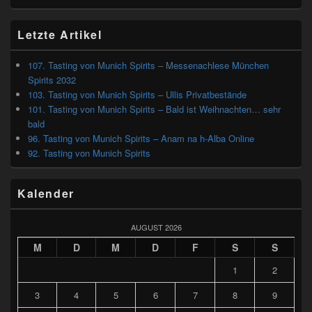
Letzte Artikel
107. Tasting von Munich Spirits – Messenachlese München
Spirits 2032
103. Tasting von Munich Spirits – Ullis Privatbestände
101. Tasting von Munich Spirits – Bald ist Weihnachten… sehr
bald
96. Tasting von Munich Spirits – Anam na h-Alba Online
92. Tasting von Munich Spirits
Kalender
AUGUST 2026
M
D
M
D
F
S
S
1
2
3
4
5
6
7
8
9