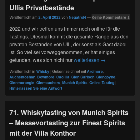
Ullis Privatbestände
Veröffentlicht am
2. April 2022
von
NegatroN
—
Keine Kommentare ↓
2022 und wir treffen uns immer noch online für die
Tastings. Diesmal kommt die gesamte Range aus den
privaten Beständen von Ulli, der sonst als Gast dabei
ist. So viel sei vorweggenommen, er hat einiges
103. Tasting von M
gefunden, was sich nicht nur
weiterlesen
→
Veröffentlicht in
Whisky
|
Gekennzeichnet mit
Ardmore
,
Auchentoshan
,
Bowmore
,
Caol Ila
,
Glen Garioch
,
Glengoyne
,
Glenmorangie
,
Glentauchers
,
Munich Spirits
,
Online Tasting
|
Hinterlassen Sie eine Antwort
71. Whiskytasting von Munich Spirits
– Messevortasting zur Finest Spirits
mit der Villa Konthor