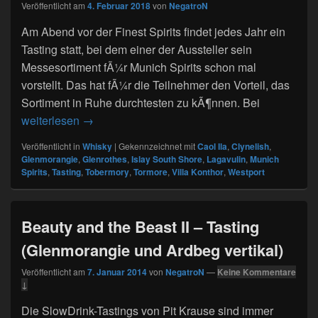
Veröffentlicht am
4. Februar 2018
von
NegatroN
Am Abend vor der Finest Spirits findet jedes Jahr ein
Tasting statt, bei dem einer der Aussteller sein
Messesortiment fÃ¼r Munich Spirits schon mal
vorstellt. Das hat fÃ¼r die Teilnehmer den Vorteil, das
Sortiment in Ruhe durchtesten zu kÃ¶nnen. Bei
71. Whiskytasting von Munich Spirits – Messevor
weiterlesen
→
Veröffentlicht in
Whisky
|
Gekennzeichnet mit
Caol Ila
,
Clynelish
,
Glenmorangie
,
Glenrothes
,
Islay South Shore
,
Lagavulin
,
Munich
Spirits
,
Tasting
,
Tobermory
,
Tormore
,
Villa Konthor
,
Westport
Beauty and the Beast II – Tasting
(Glenmorangie und Ardbeg vertikal)
Veröffentlicht am
7. Januar 2014
von
NegatroN
—
Keine Kommentare
↓
Die SlowDrink-Tastings von Pit Krause sind immer