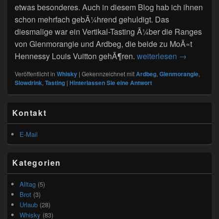
etwas besonderes. Auch in diesem Blog hab ich ihnen
schon mehrfach gebÃ¼hrend gehuldigt. Das
diesmalige war ein Vertikal-Tasting Ã¼ber die Ranges
von Glenmorangie und Ardbeg, die beide zu MoÃ«t
Beauty and 
Hennessy Louis Vuitton gehÃ¶ren.
weiterlesen
→
Veröffentlicht in
Whisky
|
Gekennzeichnet mit
Ardbeg
,
Glenmorangie
,
Slowdrink
,
Tasting
|
Hinterlassen Sie eine Antwort
Primärer
Kontakt
Seitenleisten
Widget-
Bereich
E-Mail
Kategorien
Alltag
(5)
Brot
(3)
Urlaub
(28)
Whisky
(83)