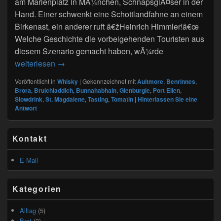
am Marienplatz in MÃ¼nchen, SchnapsglÃ¤ser in der
Hand. Einer schwenkt eine Schottlandfahne an einem
Birkenast, ein anderer ruft â€žHeinrich Himmler!â€œ
Welche Geschichte die vorbeigehenden Touristen aus
diesem Szenario gemacht haben, wÃ¼rde
Whisky Walk â€žSpirituelles MÃ¼nchenâ€œ
weiterlesen
→
Veröffentlicht in
Whisky
|
Gekennzeichnet mit
Aultmore
,
Benrinnes
,
Brora
,
Bruichladdich
,
Bunnahabhain
,
Glenburgie
,
Port Ellen
,
Slowdrink
,
St. Magdalene
,
Tasting
,
Tomatin
|
Hinterlassen Sie eine
Antwort
Primärer
Kontakt
Seitenleisten
Widget-
Bereich
E-Mail
Kategorien
Alltag
(5)
Brot
(3)