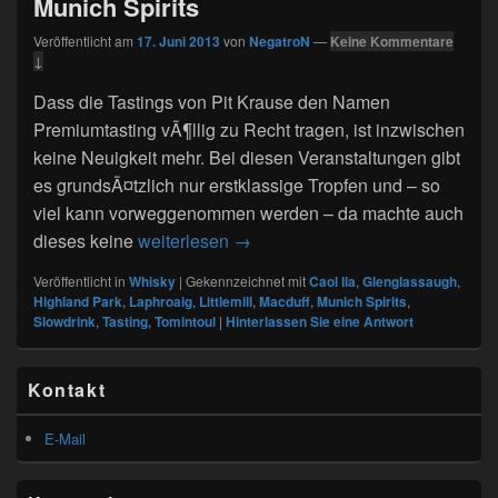
Munich Spirits
Veröffentlicht am
17. Juni 2013
von
NegatroN
—
Keine Kommentare
↓
Dass die Tastings von Pit Krause den Namen
Premiumtasting vÃ¶llig zu Recht tragen, ist inzwischen
keine Neuigkeit mehr. Bei diesen Veranstaltungen gibt
es grundsÃ¤tzlich nur erstklassige Tropfen und – so
viel kann vorweggenommen werden – da machte auch
Slowdrink Premium Tasting bei Mu
dieses keine
weiterlesen
→
Veröffentlicht in
Whisky
|
Gekennzeichnet mit
Caol Ila
,
Glenglassaugh
,
Highland Park
,
Laphroaig
,
Littlemill
,
Macduff
,
Munich Spirits
,
Slowdrink
,
Tasting
,
Tomintoul
|
Hinterlassen Sie eine Antwort
Primärer
Kontakt
Seitenleisten
Widget-
Bereich
E-Mail