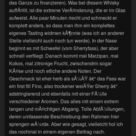
das Ganze zu finanzieren). Was bei diesem Whisky
auffÃ¤llt, ist die extreme VerÃ¤nderung, die er im Glas
aufweist. Alle paar Minuten riecht und schmeckt er
komplett anders, so dass man ihm ein komplettes
eigenes Tasting widmen kÃ¶nnte (was ich an anderer
Stelle vielleicht auch noch tun werde). In der Nase
beginnt es mit Schwefel (vom Sherryfass), der aber
schnell verfliegt. Danach kommt mal Marzipan, mal
Kokos, mal zitronige Frucht, zwischendrin sogar
KÃ¤se und noch etliche andere Noten. Der
Geschmack ist eher herb als sÃ¼ÃŸ â€“ das Fass war
ein first fill Fino, also trockener weiÃŸer Sherry â€“
adstringierend und ebenfalls mit einer FÃ¼lle
verschiedener Aromen. Das alles mit einem extrem
langen und mÃ¤chtigen Abgang. Tolle AbfÃ¼llungen,
deren umfassende Beschreibung den Rahmen hier
sprengen wÃ¼rde. Aber wie gesagt, vielleicht hol ich
das nochmal in einem eigenen Beitrag nach.