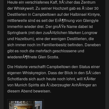
Heute ein verschlafenes Kaff, frÃ¼her das Zentrum
der Whiskywelt. Zu seiner Hochzeit gab es Ã¼ber 30
Destillerien in Campbeltown auf der Halbinsel Kintyre,
mittlerweile sind es seit der ErÃ¶ffnung von Glengyle
immerhin wieder drei. Der groÃŸe Name dabei ist
Springbank (mit den zusÃ¤tzlichen Marken Longrow
und Hazelburn), eine der wenigen Destillerien, die
sich immer noch im Familienbesitz befinden. Daneben
gibt es noch die mehrfach geschlossene und
wiedererÃ¶ffnete Glen Scotia.
Die Historie verschafft Campbeltown den Status einer
eigenen Whiskyregion. Dass der Blick in den SÃ¼den
Schottlands sich auch heute noch lohnt, will KÃ¤fer
von Munich Spirits als Ã¼berzeugter AnhÃ¤nger an
diesem Abend beweisen.