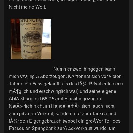
Nicht meine Welt.
Nummer zwei hingegen kann
mich vÃ¶llig Ã¼berzeugen. KÃ¤fer hat sich vor vielen
Jahren ein Fass gekauft (als das fÃ¼r Privatleute noch
mÃ¶glich und erschwinglich war) und seine eigene
AbfÃ¼llung mit 55,7% auf Flasche gezogen.
NatÃ¼rlich nicht im Handel erhÃ¤ltlich, auch nicht
zum privaten Verkauf, sondern nur zum Tausch und
fÃ¼r den Eigengebrauch (wobei ein groÃŸer Teil des
Fasses an Springbank zurÃ¼ckverkauft wurde, um