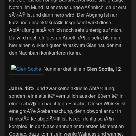
Noten. Im Mund ist er etwas ungewÃ¶hnlich, da er erst
sÃ¼ÃŸ ist und dann herb wird. Der Abgang ist nur
kurz und unspektakulÃ¤r. Insgesamt wirkt diese
AbfÃ¼llung tatsÃ¤chlich noch sehr unfertig auf mich.
Da wird noch einiges an Arbeit nÃ¶tig sein, bis man
hier einen wirklich guten Whisky im Glas hat, der mit
den Nachbarn konkurrieren kann.
Nummer drei ist ein
Glen Scotia, 12
Jahre, 43%
, und zwar keine aktuelle AbfÃ¼llung,
sondern eine alte â€“ vermutlich aus den 80ern â€“ in
einer schÃ¶nen bauchigen Flasche. Dieser Whisky ist
eine groÃŸe Ãœberraschung, denn obwohl er nur in
TrinkstÃ¤rke abgefÃ¼llt ist, ist der richtig schÃ¶n
komplex. In der Nase erinnert er im ersten Moment an
Cognac, dazu kommt ein wenig Walnuss und warme,