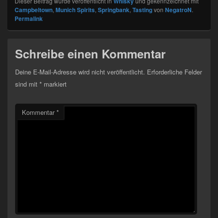
Dieser Beitrag wurde veröffentlicht in
Whisky
und gekennzeichnet mit
Campbeltown
,
Munich Spirits
,
Springbank
,
Tasting
von
NegatroN
.
Permalink
Schreibe einen Kommentar
Deine E-Mail-Adresse wird nicht veröffentlicht.
Erforderliche Felder
sind mit
*
markiert
Kommentar
*