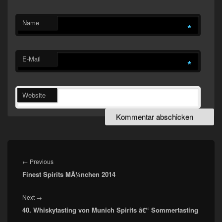
Name
*
E-Mail
*
Website
Beitragsnavigation
Previous
←
Previous
Finest Spirits MÃ¼nchen 2014
post:
Next
Next
→
40. Whiskytasting von Munich Spirits â€“ Sommertasting
post: