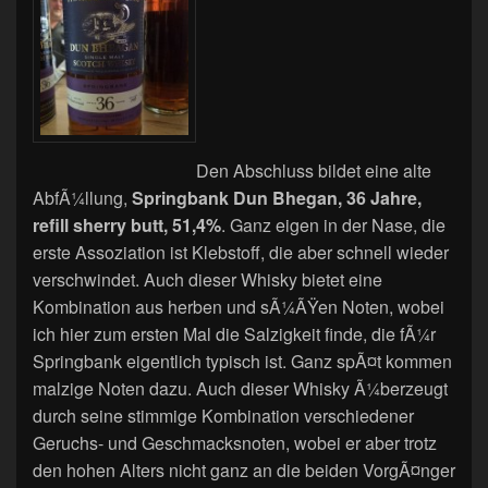
Den Abschluss bildet eine alte
AbfÃ¼llung,
Springbank Dun Bhegan, 36 Jahre,
refill sherry butt, 51,4%
. Ganz eigen in der Nase, die
erste Assoziation ist Klebstoff, die aber schnell wieder
verschwindet. Auch dieser Whisky bietet eine
Kombination aus herben und sÃ¼ÃŸen Noten, wobei
ich hier zum ersten Mal die Salzigkeit finde, die fÃ¼r
Springbank eigentlich typisch ist. Ganz spÃ¤t kommen
malzige Noten dazu. Auch dieser Whisky Ã¼berzeugt
durch seine stimmige Kombination verschiedener
Geruchs- und Geschmacksnoten, wobei er aber trotz
den hohen Alters nicht ganz an die beiden VorgÃ¤nger