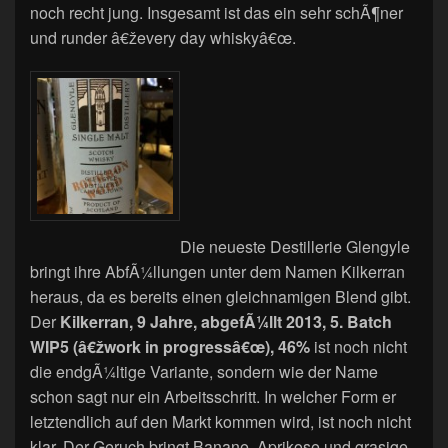
noch recht jung. Insgesamt ist das ein sehr schÃ¶ner
und runder â€ževery day whiskyâ€œ.
Die neueste Destillerie Glengyle
bringt ihre AbfÃ¼llungen unter dem Namen Kilkerran
heraus, da es bereits einen gleichnamigen Blend gibt.
Der
Kilkerran, 9 Jahre, abgefÃ¼llt 2013, 5. Batch
WIP5 (â€žwork in progressâ€œ), 46%
ist noch nicht
die endgÃ¼ltige Variante, sondern wie der Name
schon sagt nur ein Arbeitsschritt. In welcher Form er
letztendlich auf den Markt kommen wird, ist noch nicht
klar. Der Geruch bringt Banane, Aprikose und grasige