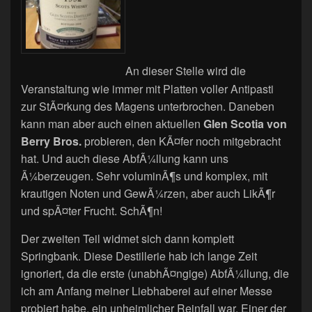
An dieser Stelle wird die
Veranstaltung wie immer mit Platten voller Antipasti
zur StÃ¤rkung des Magens unterbrochen. Daneben
kann man aber auch einen aktuellen
Glen Scotia von
Berry Bros.
probieren, den KÃ¤fer noch mitgebracht
hat. Und auch diese AbfÃ¼llung kann uns
Ã¼berzeugen. Sehr voluminÃ¶s und komplex, mit
krautigen Noten und GewÃ¼rzen, aber auch LikÃ¶r
und spÃ¤ter Frucht. SchÃ¶n!
Der zweiten Teil widmet sich dann komplett
Springbank. Diese Destillerie hab ich lange Zeit
ignoriert, da die erste (unabhÃ¤ngige) AbfÃ¼llung, die
ich am Anfang meiner Liebhaberei auf einer Messe
probiert habe, ein unheimlicher Reinfall war. Einer der