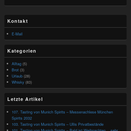
Primärer
Kontakt
Seitenleisten
Widget-
Bereich
E-Mail
Kategorien
Alltag
(5)
Brot
(3)
Urlaub
(28)
Whisky
(83)
Letzte Artikel
107. Tasting von Munich Spirits – Messenachlese München
Spirits 2032
103. Tasting von Munich Spirits – Ullis Privatbestände
101. Tasting von Munich Spirits – Bald ist Weihnachten… sehr