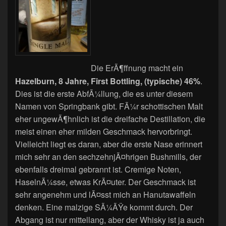
Die ErÃ¶ffnung macht ein
Hazelburn, 8 Jahre, First Bottling, (typische) 46%
.
Dies ist die erste AbfÃ¼llung, die es unter diesem
Namen von Springbank gibt. FÃ¼r schottischen Malt
eher ungewÃ¶hnlich ist die dreifache Destillation, die
meist einen eher milden Geschmack hervorbringt.
Vielleicht liegt es daran, aber die erste Nase erinnert
mich sehr an den sechzehnjÃ¤hrigen Bushmills, der
ebenfalls dreimal gebrannt ist. Cremige Noten,
HaselnÃ¼sse, etwas KrÃ¤uter. Der Geschmack ist
sehr angenehm und lÃ¤sst mich an Hanutawaffeln
denken. Eine malzige SÃ¼ÃŸe kommt durch. Der
Abgang ist nur mittellang, aber der Whisky ist ja auch