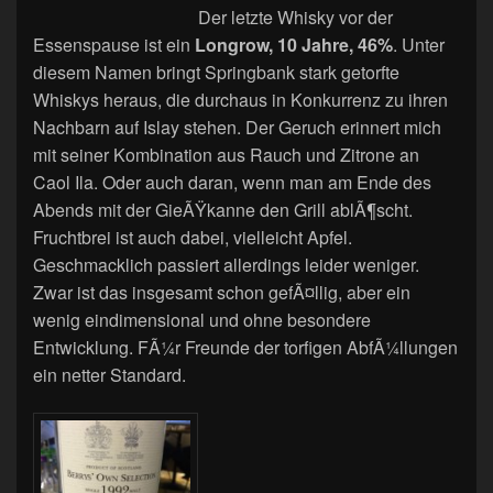
Der letzte Whisky vor der
Essenspause ist ein
Longrow, 10 Jahre, 46%
. Unter
diesem Namen bringt Springbank stark getorfte
Whiskys heraus, die durchaus in Konkurrenz zu ihren
Nachbarn auf Islay stehen. Der Geruch erinnert mich
mit seiner Kombination aus Rauch und Zitrone an
Caol Ila. Oder auch daran, wenn man am Ende des
Abends mit der GieÃŸkanne den Grill ablÃ¶scht.
Fruchtbrei ist auch dabei, vielleicht Apfel.
Geschmacklich passiert allerdings leider weniger.
Zwar ist das insgesamt schon gefÃ¤llig, aber ein
wenig eindimensional und ohne besondere
Entwicklung. FÃ¼r Freunde der torfigen AbfÃ¼llungen
ein netter Standard.