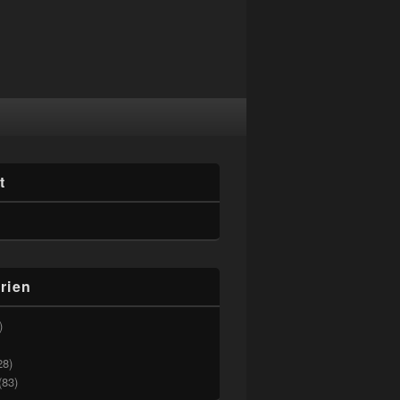
t
rien
)
28)
(83)