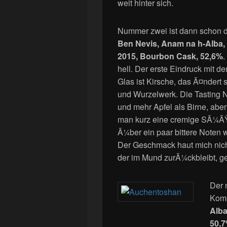
weit hinter sich.
Nummer zwei ist dann schon de
Ben Nevis, Anam na h-Alba, 
2015, Bourbon Cask, 52,6%
.
hell. Der erste Eindruck mit 
Glas ist Kirsche, das Ã¤ndert s
und Wurzelwerk. Die Tasting
und mehr Apfel als Birne, aber
man kurz eine cremige SÃ¼ÃŸe
Ã¼ber ein paar bittere Noten 
Der Geschmack haut mich nicht
der im Mund zurÃ¼ckbleibt, gef
Der 
Komp
Alba
50,