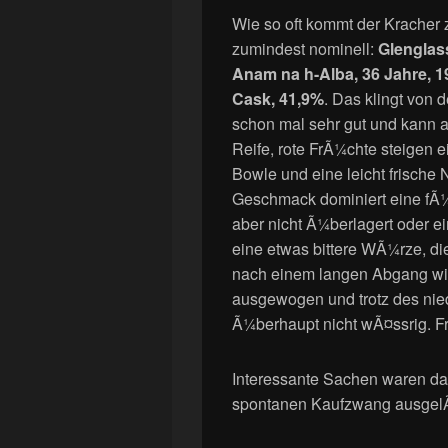
Wie so oft kommt der Kracher
zumindest nominell:
Glenglas
Anam na h-Alba, 36 Jahre, 1
Cask, 41,9%
. Das klingt von
schon mal sehr gut und kann a
Reife, rote FrÃ¼chte steigen
Bowle und eine leicht frische 
Geschmack dominiert eine fÃ
aber nicht Ã¼berlagert oder e
eine etwas bittere WÃ¼rze, d
nach einem langen Abgang wi
ausgewogen und trotz des nie
Ã¼berhaupt nicht wÃ¤ssrig. Frag
Interessante Sachen waren da
spontanen Kaufzwang ausgelÃ