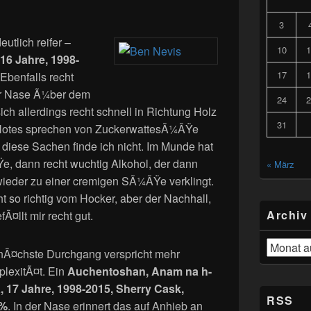
3
utlich reifer –
10
1
16 Jahre, 1998-
17
1
 Ebenfalls recht
der Nase Ã¼ber dem
24
2
ich allerdings recht schnell in Richtung Holz
31
 Notes sprechen von ZuckerwattesÃ¼ÃŸe
 diese Sachen finde ich nicht. Im Munde hat
, dann recht wuchtig Alkohol, der dann
« März
wieder zu einer cremigen SÃ¼ÃŸe verklingt.
 so richtig vom Hocker, aber der Nachhall,
Archiv
Ã¤llt mir recht gut.
Archiv
nÃ¤chste Durchgang verspricht mehr
lexitÃ¤t. Ein
Auchentoshan, Anam na h-
, 17 Jahre, 1998-2015, Sherry Cask,
RSS
7%
. In der Nase erinnert das auf Anhieb an