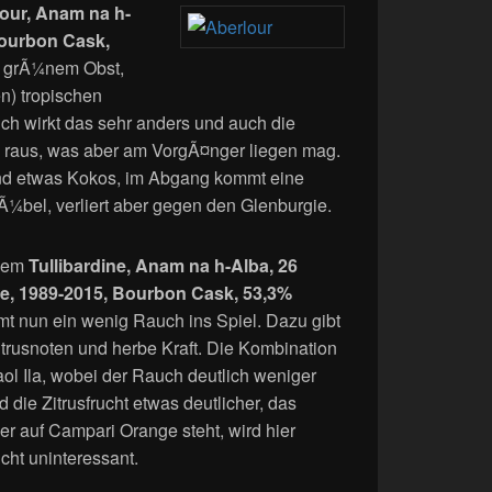
our, Anam na h-
Bourbon Cask,
it grÃ¼nem Obst,
n) tropischen
ich wirkt das sehr anders und auch die
h raus, was aber am VorgÃ¤nger liegen mag.
und etwas Kokos, im Abgang kommt eine
¼bel, verliert aber gegen den Glenburgie.
 dem
Tullibardine, Anam na h-Alba, 26
e, 1989-2015, Bourbon Cask, 53,3%
t nun ein wenig Rauch ins Spiel. Dazu gibt
itrusnoten und herbe Kraft. Die Kombination
aol Ila, wobei der Rauch deutlich weniger
d die Zitrusfrucht etwas deutlicher, das
er auf Campari Orange steht, wird hier
icht uninteressant.