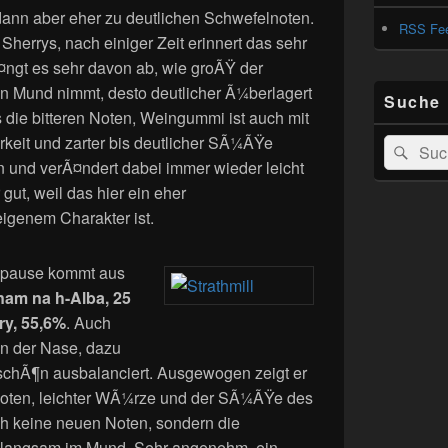
dann aber eher zu deutlichen Schwefelnoten.
RSS Fe
errys, nach einiger Zeit erinnert das sehr
ngt es sehr davon ab, wie groÃŸ der
en Mund nimmt, desto deutlicher Ã¼berlagert
Suche
die bitteren Noten, Weingummi ist auch mit
rkeit und zarter bis deutlicher SÃ¼ÃŸe
Search
Suc
n und verÃ¤ndert dabei immer wieder leicht
for:
 gut, weil das hier ein eher
igenem Charakter ist.
nspause kommt aus
Anam na h-Alba, 25
ry, 55,6%
. Auch
 in der Nase, dazu
chÃ¶n ausbalanciert. Ausgewogen zeigt er
noten, leichter WÃ¼rze und der SÃ¼ÃŸe des
ch keine neuen Noten, sondern die
t langsam im Mund. Sehr angenehm, ein