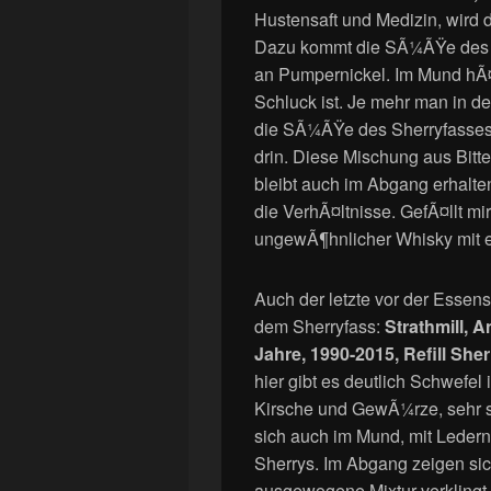
Hustensaft und Medizin, wird 
Dazu kommt die SÃ¼ÃŸe des Sh
an Pumpernickel. Im Mund hÃ¤
Schluck ist. Je mehr man in d
die SÃ¼ÃŸe des Sherryfasses 
drin. Diese Mischung aus Bitte
bleibt auch im Abgang erhalte
die VerhÃ¤ltnisse. GefÃ¤llt mir
ungewÃ¶hnlicher Whisky mit e
Auch der letzte vor der Esse
dem Sherryfass:
Strathmill, 
Jahre, 1990-2015, Refill Sher
hier gibt es deutlich Schwefel
Kirsche und GewÃ¼rze, sehr s
sich auch im Mund, mit Leder
Sherrys. Im Abgang zeigen si
ausgewogene Mixtur verkling