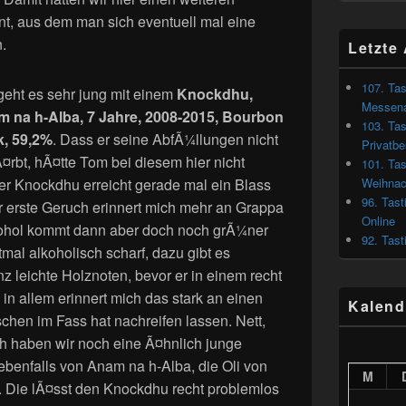
t, aus dem man sich eventuell mal eine
.
Letzte 
107. Tas
geht es sehr jung mit einem
Knockdhu,
Messena
 na h-Alba, 7 Jahre, 2008-2015, Bourbon
103. Tas
, 59,2%
. Dass er seine AbfÃ¼llungen nicht
Privatb
Ã¤rbt, hÃ¤tte Tom bei diesem hier nicht
101. Tas
 Knockdhu erreicht gerade mal ein Blass
Weihnac
96. Tast
r erste Geruch erinnert mich mehr an Grappa
Online
kohol kommt dann aber doch noch grÃ¼ner
92. Tast
tmal alkoholisch scharf, dazu gibt es
z leichte Holznoten, bevor er in einem recht
 in allem erinnert mich das stark an einen
Kalend
chen im Fass hat nachreifen lassen. Nett,
h haben wir noch eine Ã¤hnlich junge
benfalls von Anam na h-Alba, die Oli von
M
t. Die lÃ¤sst den Knockdhu recht problemlos