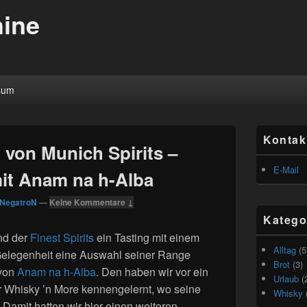
ine
sum
Primärer
Kontak
Seitenleisten
 von Munich Spirits –
Widget-
Bereich
E-Mail
it Anam na h-Alba
NegatroN
—
Keine Kommentare ↓
Katego
end der
Finest Spirits
ein Tasting mit einem
Alltag
(5
r Gelegenheit eine Auswahl seiner Range
Brot
(3)
 von
Anam na h-Alba
. Den haben wir vor ein
Urlaub
(
r Whisky ’n More kennengelernt, wo seine
Whisky
Damit hatten wir hier einen weiteren