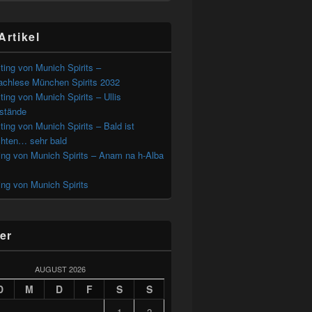
Artikel
ting von Munich Spirits –
chlese München Spirits 2032
ting von Munich Spirits – Ullis
estände
ting von Munich Spirits – Bald ist
hten… sehr bald
ing von Munich Spirits – Anam na h-Alba
ing von Munich Spirits
er
AUGUST 2026
D
M
D
F
S
S
1
2