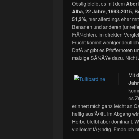
Obstig bleibt es mit dem
Aberl
Alba, 22 Jahre, 1993-2015, 
51,3%
, hier allerdings eher m
Bananen und anderen (unreife
FrÃ¼chten. Im direkten Vergle
Frucht kommt weniger deutlic
DafÃ¼r gibt es Pfeffernoten 
malzige SÃ¼ÃŸe dazu. Nicht Ã
Mit
Jahr
komm
es Z
erinnert mich ganz leicht an C
heftig ausfÃ¤llt. Im Abgang wir
Herbe bleibt aber dominant. W
vielleicht fÃ¼ndig. Finde ich n