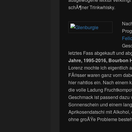
schÃ¶ner Trinkwhisky.
Nach
Prog
Fell
Gesc
letztes Fass abgekauft und ab
Jahre, 1995-2016, Bourbon 
Lorenz mochte ich eigentlich 
FÃ¤sser waren ganz vorn dabei
hier nahtlos ein. Nach einem
die volle Ladung Fruchtkompot
Geschmack ist passend dazu vo
Sonnenschein und einem lange
Aprikosendatschi mit Alkohol, 
ohne groÃŸe Probleme beste