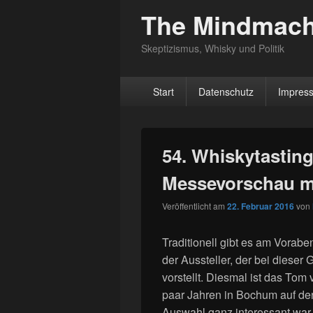
The Mindmach
Skeptizismus, Whisky und Politik
Hauptmenü
Start
Datenschutz
Impres
54. Whiskytasting
Messevorschau m
Veröffentlicht am
22. Februar 2016
von
Traditionell gibt es am Vorab
der Aussteller, der bei diese
vorstellt. Diesmal ist das Tom
paar Jahren in Bochum auf de
Auswahl ganz interessant war. 