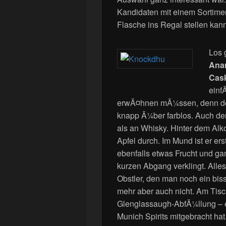
Kandidaten mit einem Sortimen
Flasche ins Regal stellen kann
Los 
Anam
Cask
einf
erwÃ¤hnen mÃ¼ssen, denn der
knapp Ã¼ber farblos. Auch de
als an Whisky. Hinter dem Al
Apfel durch. Im Mund ist er ers
ebenfalls etwas Frucht und gan
kurzen Abgang verklingt. Alles
Obstler, den man noch ein biss
mehr aber auch nicht. Am Tisc
Glenglassaugh-AbfÃ¼llung – e
Munich Spirits mitgebracht ha