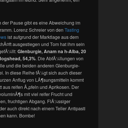
 der Pause gibt es eine Abweichung im
ramm. Lorenz Schreier von den
Tasting
ows
ist aufgrund der Marktlage aus dem
hÃ¤ft ausgestiegen und Tom hat ihm sein
gefÃ¼llt:
Glenburgie, Anam na h-Alba, 20
Hogshead, 54,3%
. Die AbfÃ¼llungen von
alle und die beiden anderen Glenburgie-
. In diese Reihe fÃ¼gt sich auch dieser
 kurzen Anflug von LÃ¶sungsmitteln kommt
t aus reifen Ã„pfeln und Aprikosen. Der
luminÃ¶s mit viel reifer Frucht und
n, fruchtigen Abgang. FlÃ¼ssiger
der auch direkt nach einem Teller Antipasti
hen kann. Bombe!