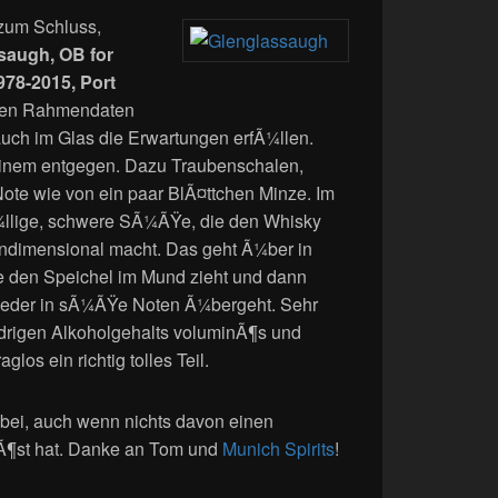
 zum Schluss,
saugh, OB for
978-2015, Port
 den Rahmendaten
uch im Glas die Erwartungen erfÃ¼llen.
 einem entgegen. Dazu Traubenschalen,
Note wie von ein paar BlÃ¤ttchen Minze. Im
¼llige, schwere SÃ¼ÃŸe, die den Whisky
indimensional macht. Das geht Ã¼ber in
ie den Speichel im Mund zieht und dann
eder in sÃ¼ÃŸe Noten Ã¼bergeht. Sehr
drigen Alkoholgehalts voluminÃ¶s und
los ein richtig tolles Teil.
bei, auch wenn nichts davon einen
¶st hat. Danke an Tom und
Munich Spirits
!