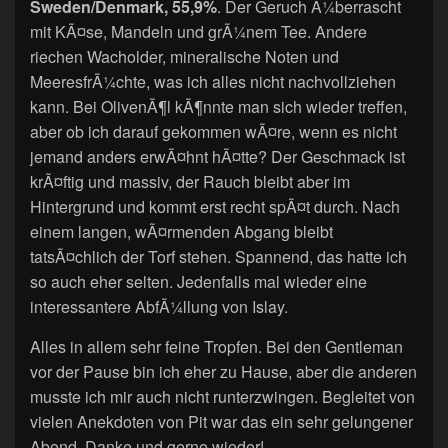
Sweden/Denmark, 55,9%
. Der Geruch Ã¼berrascht
mit KÃ¤se, Mandeln und grÃ¼nem Tee. Andere
riechen Wacholder, mineralische Noten und
MeeresfrÃ¼chte, was ich alles nicht nachvollziehen
kann. Bei OlivenÃ¶l kÃ¶nnte man sich wieder treffen,
aber ob ich darauf gekommen wÃ¤re, wenn es nicht
jemand anders erwÃ¤hnt hÃ¤tte? Der Geschmack ist
krÃ¤ftig und massiv, der Rauch bleibt aber im
Hintergrund und kommt erst recht spÃ¤t durch. Nach
einem langen, wÃ¤rmenden Abgang bleibt
tatsÃ¤chlich der Torf stehen. Spannend, das hatte ich
so auch eher selten. Jedenfalls mal wieder eine
interessantere AbfÃ¼llung von Islay.
Alles in allem sehr feine Tropfen. Bei den Gentleman
vor der Pause bin ich eher zu Hause, aber die anderen
musste ich mir auch nicht runterzwingen. Begleitet von
vielen Anekdoten von Pit war das ein sehr gelungener
Abend. Danke und gerne wieder!