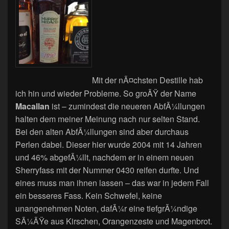
Mit der nÃ¤chsten Destille hab
ich hin und wieder Probleme. So groÃŸ der Name
Macallan
ist – zumindest die neueren AbfÃ¼llungen
halten dem meiner Meinung nach nur selten Stand.
Bei den alten AbfÃ¼llungen sind aber durchaus
Perlen dabei. Dieser hier wurde 2004 mit 14 Jahren
und 46% abgefÃ¼llt, nachdem er in einem neuen
Sherryfass mit der Nummer 0430 reifen durfte. Und
eines muss man ihnen lassen – das war in jedem Fall
ein besseres Fass. Kein Schwefel, keine
unangenehmen Noten, dafÃ¼r eine tiefgrÃ¼ndige
SÃ¼ÃŸe aus Kirschen, Orangenzeste und Magenbrot.