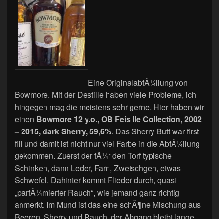
Eine OriginalabfÃ¼llung von
Bowmore. Mit der Destille haben viele Probleme, ich
hingegen mag die meistens sehr gerne. Hier haben wir
einen
Bowmore 12 y.o., OB Feis Ile Collection, 2002
– 2015, dark Sherry, 59,6%
. Das Sherry Butt war first
fill und damit ist nicht nur viel Farbe in die AbfÃ¼llung
gekommen. Zuerst der fÃ¼r den Torf typische
Schinken, dann Leder, Farn, Zwetschgen, etwas
Schwefel. Dahinter kommt Flieder durch, quasi
„parfÃ¼mierter Rauch“, wie jemand ganz richtig
anmerkt. Im Mund ist das eine schÃ¶ne Mischung aus
Beeren, Sherry und Rauch, der Abgang bleibt lange