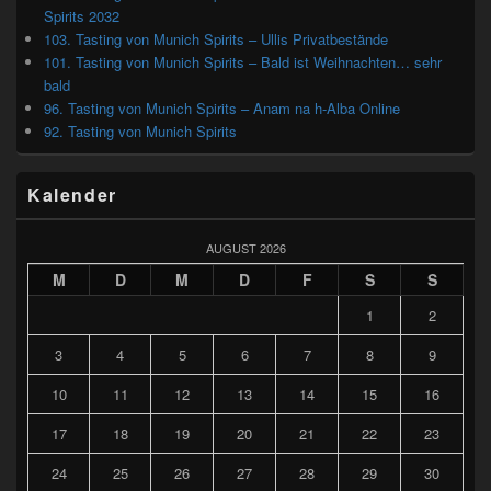
Spirits 2032
103. Tasting von Munich Spirits – Ullis Privatbestände
101. Tasting von Munich Spirits – Bald ist Weihnachten… sehr
bald
96. Tasting von Munich Spirits – Anam na h-Alba Online
92. Tasting von Munich Spirits
Kalender
AUGUST 2026
M
D
M
D
F
S
S
1
2
3
4
5
6
7
8
9
10
11
12
13
14
15
16
17
18
19
20
21
22
23
24
25
26
27
28
29
30