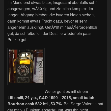
Im Mund erst etwas bitter, insgesamt ebenfalls sehr
ausgewogen, wÃ¼rzig und ziemlich komplex. Im
langen Abgang bleiben die bitteren Noten stehen,
dann kommt etwas Frucht dazu, bevor er sehr
angenehm ausklingt. GefÃ¤llt mir auÃŸerordentlich
gut, da schreibe ich der Destille wieder ein paar
Punkte gut.
Weiter geht es mit einem
Littlemill, 24 y.o., CAD 1990 – 2015, small batch,
Bourbon cask 582 btl., 53.7%
. Bei Serge Valentin hat
der mit 93 Punkten abgerÃ¤umt, was ihn nicht