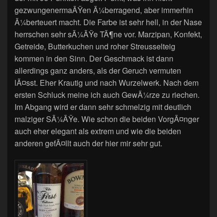
gezwungenermaÃŸen Ã¼berragend, aber immerhin
Ã¼berteuert macht. Die Farbe ist sehr hell, in der Nase
herrschen sehr sÃ¼ÃŸe TÃ¶ne vor. Marzipan, Konfekt,
Getreide, Butterkuchen und roher Streusselteig
kommen in den Sinn. Der Geschmack ist dann
allerdings ganz anders, als der Geruch vermuten
lÃ¤sst. Eher Krautig und nach Wurzelwerk. Nach dem
ersten Schluck meine ich auch GewÃ¼rze zu riechen.
Im Abgang wird er dann sehr schmelzig mit deutlich
malziger SÃ¼ÃŸe. Wie schon die beiden VorgÃ¤nger
auch eher elegant als extrem und wie die beiden
anderen gefÃ¤llt auch der hier mir sehr gut.