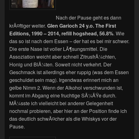
Nach der Pause geht es dann
krÃ¤ftiger weiter.
Glen Garioch 24 y.o. The First
Editions, 1990 – 2014, refill hogshead, 56.8%
. Wie
das so ist nach dem Essen – der hat es bei mir schwer.
Die erste Nase ist voller LÃ¶sungsmittel. Die
Assoziation weicht aber schnell ZitrusfrÃ¼chten,
Honig und BlÃ¼ten. Soweit nicht verkehrt. Der
Geschmack ist allerdings eher ruppig (was dem Essen
geschuldet sein mag). Irgendwas erinnert mich an
gelbe Nimm 2. Wenn der Alkohol verschwunden ist,
kommt im Abgang eine fruchtige SÃ¼ÃŸe durch.
MÃ¼sste ich vielleicht bei anderer Gelegenheit
nochmal probieren, aber hier an der Position finde ich
das deutlich schwÃ¤cher als die Whiskys vor der
Pause.