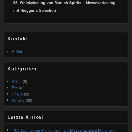
63. Whiskytasting von Munich Spirits – Messevortasting
post:
mit Riegger’s Selection
Primärer
Kontakt
Seitenleisten
Widget-
Bereich
E-Mail
Kategorien
Alltag
(5)
Brot
(3)
Urlaub
(28)
Whisky
(83)
Letzte Artikel
107. Tasting von Munich Spirits – Messenachlese München