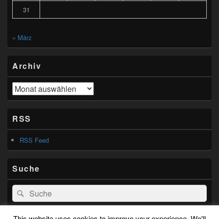
31
« März
Archiv
Archiv
RSS
RSS Feed
Suche
Search
Suche
for:
This website uses cookies to improve your experience. We'll