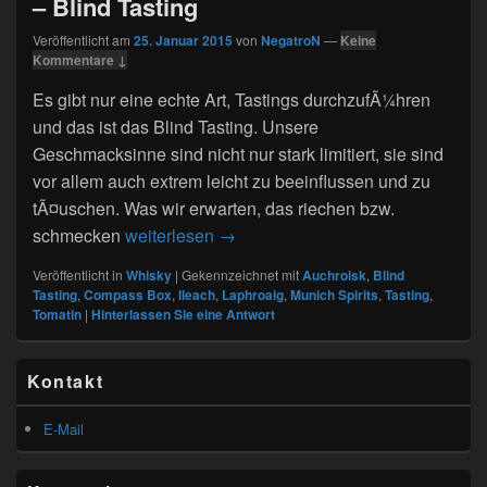
– Blind Tasting
Veröffentlicht am
25. Januar 2015
von
NegatroN
—
Keine
Kommentare ↓
Es gibt nur eine echte Art, Tastings durchzufÃ¼hren
und das ist das Blind Tasting. Unsere
Geschmacksinne sind nicht nur stark limitiert, sie sind
vor allem auch extrem leicht zu beeinflussen und zu
tÃ¤uschen. Was wir erwarten, das riechen bzw.
44. Whiskytasting von Munich Spiri
schmecken
weiterlesen
→
Veröffentlicht in
Whisky
|
Gekennzeichnet mit
Auchroisk
,
Blind
Tasting
,
Compass Box
,
Ileach
,
Laphroaig
,
Munich Spirits
,
Tasting
,
Tomatin
|
Hinterlassen Sie eine Antwort
Primärer
Kontakt
Seitenleisten
Widget-
Bereich
E-Mail