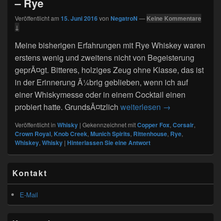
– Rye
Veröffentlicht am
15. Juni 2016
von
NegatroN
—
Keine Kommentare
↓
Meine bisherigen Erfahrungen mit Rye Whiskey waren
erstens wenig und zweitens nicht von Begeisterung
geprÃ¤gt. Bitteres, holziges Zeug ohne Klasse, das ist
in der Erinnerung Ã¼brig geblieben, wenn ich auf
einer Whiskymesse oder in einem Cocktail einen
57. Whiskytastin
probiert hatte. GrundsÃ¤tzlich
weiterlesen
→
Veröffentlicht in
Whisky
|
Gekennzeichnet mit
Copper Fox
,
Corsair
,
Crown Royal
,
Knob Creek
,
Munich Spirits
,
Rittenhouse
,
Rye
,
Whiskey
,
Whisky
|
Hinterlassen Sie eine Antwort
Primärer
Kontakt
Seitenleisten
Widget-
Bereich
E-Mail