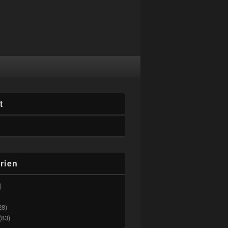
t
rien
)
28)
(83)