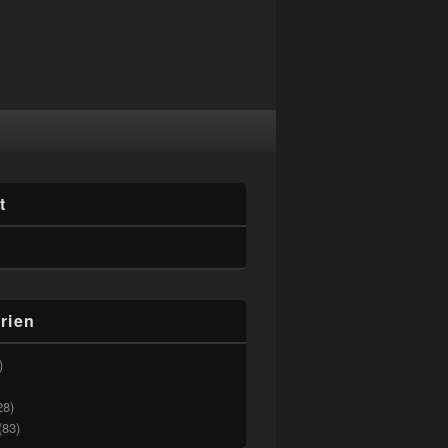
t
rien
)
28)
(83)