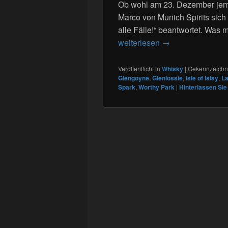
Ob wohl am 23. Dezember jeman
Marco von Munich Spirits sich 
alle Fälle!“ beantwortet. Was 
101. Tasting von 
weiterlesen
→
Veröffentlicht in
Whisky
|
Gekennzeichne
Glengoyne
,
Glenlossie
,
Isle of Islay
,
La
Spark
,
Worthy Park
|
Hinterlassen Sie