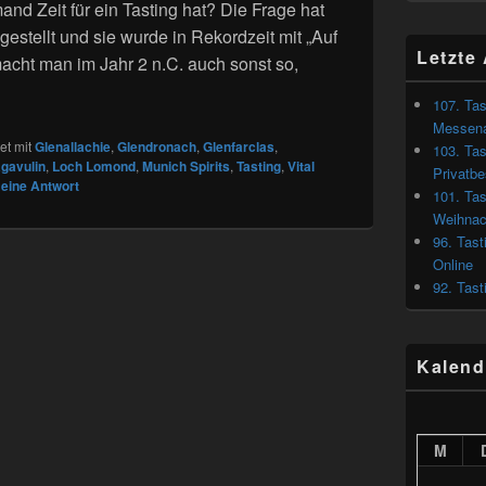
d Zeit für ein Tasting hat? Die Frage hat
gestellt und sie wurde in Rekordzeit mit „Auf
Letzte 
macht man im Jahr 2 n.C. auch sonst so,
Munich Spirits – Bald ist Weihnachten… sehr bald
107. Tas
Messena
t mit
Glenallachie
,
Glendronach
,
Glenfarclas
,
103. Tas
gavulin
,
Loch Lomond
,
Munich Spirits
,
Tasting
,
Vital
Privatb
 eine Antwort
101. Tas
Weihnac
96. Tast
Online
92. Tast
Kalend
M