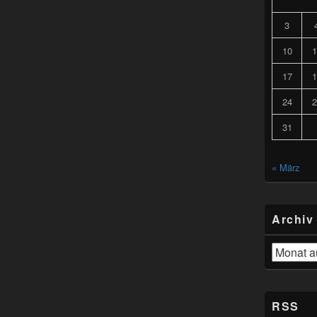
3
10
1
17
1
24
2
31
« März
Archiv
Archiv
RSS