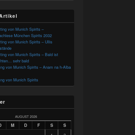
Artikel
ting von Munich Spirits –
chlese München Spirits 2032
ting von Munich Spirits – Ullis
estände
ting von Munich Spirits – Bald ist
hten… sehr bald
ing von Munich Spirits – Anam na h-Alba
ing von Munich Spirits
er
AUGUST 2026
D
M
D
F
S
S
1
2