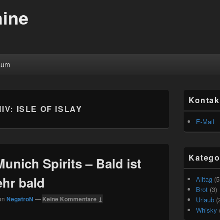
ine
sum
Primärer
Kontak
Seitenleisten
IV:
ISLE OF ISLAY
Widget-
Bereich
E-Mail
Katego
unich Spirits – Bald ist
hr bald
Alltag
(5
Brot
(3)
on
NegatroN
—
Keine Kommentare ↓
Urlaub
(
Whisky