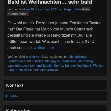
Bald ist Weihnachten… sehr bald
Veröffentlicht am
29. Dezember 2021
von
NegatroN
—
Keine
Kommentare ↓
Ob wohl am 23. Dezember jemand Zeit für ein Tasting
hat? Die Frage hat Marco von Munich Spirits sich
gestellt und sie wurde in Rekordzeit mit „Auf alle
Fälle!“ beantwortet. Was macht man im Jahr 2 n.C.
101. Tasting von Munich Spirits
auch sonst so,
weiterlesen
→
Veröffentlicht in
Whisky
|
Gekennzeichnet mit
Glenallachie
,
Glendronach
,
Glenfarclas
,
Glengoyne
,
Glenlossie
,
Isle of Islay
,
Lagavulin
,
Loch Lomond
,
Munich Spirits
,
Tasting
,
Vital Spark
,
Worthy
Park
|
Hinterlassen Sie eine Antwort
Primärer
Kontakt
Seitenleisten
Widget-
Bereich
E-Mail
Kategorien