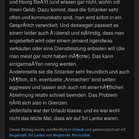
und Honig flieÃŸt (und wissen gar nicht, wohin mit
ihrem Geld). Dazu kommt, dass die Srilanker sehr
offen und kommunikativ sind, man wird sofort in ein
GesprÃ¤ch verwickelt. Und deswegen passiert es
einem leider auch Ã¼berall und stÃ¤ndig, dass man
angebettelt wird oder einem jemand irgendwas
verkaufen oder eine Dienstleistung anbieten will (die
man meist gar nicht haben mÃ¶chte). Das kann
einigermaÃŸen nervig werden.
Andererseits sie die Srilanker sehr freundlich und auch
hÃ¶flich, d.h. eventuelle „Anmachen“ sind selten
aggressiv und lassen sich auch mit einer hÃ¶flichen
Ablehnung relativ schnell beenden. Das Problem
hÃ¤lt sich also in Grenzen.
Jedenfalls war der Urlaub klasse, und es war wohl
nicht das letzte Mal, dass wir auf Sri Lanka waren.
Dieser Beitrag wurde veröffentlicht in
Urlaub
und gekennzeichnet mit
NegatroN
,
Sri Lanka
von
NegatroN
.
Permalink