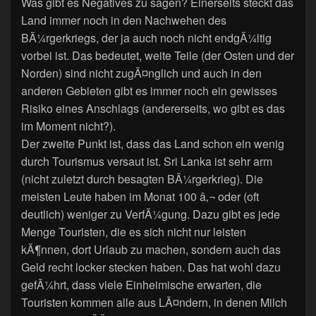
Was gibt es Negatives zu sagen? Einerseits steckt das
Land immer noch in den Nachwehen des
BÃ¼rgerkriegs, der ja auch noch nicht endgÃ¼ltig
vorbei ist. Das bedeutet, weite Teile (der Osten und der
Norden) sind nicht zugÃ¤nglich und auch in den
anderen Gebieten gibt es immer noch ein gewisses
Risiko eines Anschlags (andererseits, wo gibt es das
im Moment nicht?).
Der zweite Punkt ist, dass das Land schon ein wenig
durch Tourismus versaut ist. Sri Lanka ist sehr arm
(nicht zuletzt durch besagten BÃ¼rgerkrieg). Die
meisten Leute haben im Monat 100 â‚¬ oder (oft
deutlich) weniger zu VerfÃ¼gung. Dazu gibt es jede
Menge Touristen, die es sich nicht nur leisten
kÃ¶nnen, dort Urlaub zu machen, sondern auch das
Geld recht locker stecken haben. Das hat wohl dazu
gefÃ¼hrt, dass viele Einheimische erwarten, die
Touristen kommen alle aus LÃ¤ndern, in denen Milch