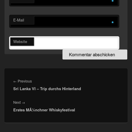
*
E-Mail
*
Website
Beitragsnavigation
Previous
←
Previous
Sri Lanka VI – Trip durchs Hinterland
post:
Next
Next
→
Erstes MÃ¼nchner Whiskyfestival
post: