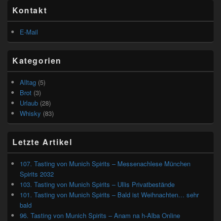
Primärer
Kontakt
Seitenleisten
Widget-
Bereich
E-Mail
Kategorien
Alltag
(5)
Brot
(3)
Urlaub
(28)
Whisky
(83)
Letzte Artikel
107. Tasting von Munich Spirits – Messenachlese München
Spirits 2032
103. Tasting von Munich Spirits – Ullis Privatbestände
101. Tasting von Munich Spirits – Bald ist Weihnachten… sehr
bald
96. Tasting von Munich Spirits – Anam na h-Alba Online