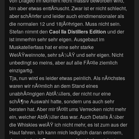
von Diageo im Moment recht massiv beworben wird,
bin aber etwas enttÃ¤uscht. Zwar ist er nicht schlecht,
aber schÃ¤rfer und leider auch eindimensionaler als
die normalen 12 und 18jÃ¤hrigen. Muss nicht sein.
Stefan nimmt den
Caol Ila Distillers Edition
und der
ist immerhin sehr sehr eigen. Ausgebaut im
Muskatellerfass hat er eine sehr starke
WeiÃŸweinnote, sehr sÃ¼ÃŸ und sehr eigen. Nicht
unbedingt so meins, aber auf alle FÃ¤lle ziemlich
einzigartig.
Tja, nun wird es leider etwas peinlich. Als nÃ¤chstes
waren wir nÃ¤mlich an dem Stand eines
unabhÃ¤ngigen AbfÃ¼llers, der nicht nur eine
schÃ¶ne Auswahl hatte, sondern uns auch sehr
beraten hat. Aber mir fÃ¤llt ums Verrecken nicht mehr
ein, welcher AbfÃ¼ller das war. Auch Details Ã¼ber
die Whiskies weiÃŸ ich nicht mehr, es ist zum aus der
Haut fahren. Ich kann mich lediglich daran erinnern,