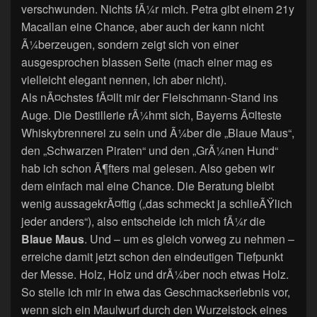
verschwunden. Nichts fÃ¼r mich. Petra gibt einem 21y
Macallan eine Chance, aber auch der kann nicht
Ã¼berzeugen, sondern zeigt sich von einer
ausgesprochen blassen Seite (mach einer mag es
vielleicht elegant nennen, ich aber nicht).
Als nÃ¤chstes fÃ¤llt mir der Fleischmann-Stand ins
Auge. Die Destillerie rÃ¼hmt sich, Bayerns Ã¤lteste
Whiskybrennerei zu sein und Ã¼ber die „Blaue Maus“,
den „Schwarzen Piraten“ und den „GrÃ¼nen Hund“
hab ich schon Ã¶fters mal gelesen. Also geben wir
dem einfach mal eine Chance. Die Beratung bleibt
wenig aussagekrÃ¤ftig („das schmeckt ja schlieÃŸlich
jeder anders“), also entscheide ich mich fÃ¼r die
Blaue Maus
. Und – um es gleich vorweg zu nehmen –
erreiche damit jetzt schon den eindeutigen Tiefpunkt
der Messe. Holz, Holz und drÃ¼ber noch etwas Holz.
So stelle ich mir in etwa das Geschmackserlebnis vor,
wenn sich ein Maulwurf durch den Wurzelstock eines