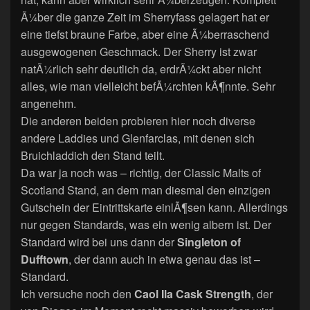
Ã¼ber die ganze Zeit im Sherryfass gelagert hat er
eine tiefst braune Farbe, aber eine Ã¼berraschend
ausgewogenen Geschmack. Der Sherry ist zwar
natÃ¼rlich sehr deutlich da, erdrÃ¼ckt aber nicht
alles, wie man vielleicht befÃ¼rchten kÃ¶nnte. Sehr
angenehm.
Die anderen beiden probieren hier noch diverse
andere Laddies und Glenfarclas, mit denen sich
Bruichladdich den Stand teilt.
Da war ja noch was – richtig, der Classic Malts of
Scotland Stand, an dem man diesmal den einzigen
Gutschein der Eintrittskarte einlÃ¶sen kann. Allerdings
nur gegen Standards, was ein wenig albern ist. Der
Standard wird bei uns dann der
Singleton of
Dufftown
, der dann auch in etwa genau das ist –
Standard.
Ich versuche noch den
Caol Ila Cask Strength
, der