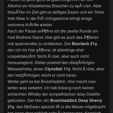
Alkohol ein klitzekleines Bisschen zu spÃ¼ren. Aber
drauÃŸen im Zelt gibt es deftiges Essen und ein Teller
Irish Stew in der FrÃ¼hlingssonne bringt einige
verlorene KrÃ¤fte wieder.
Nach der Pause erÃ¶ffne ich die zweite Runde am
Hart Brothers Stand. Hier gibt es auch des Ã¶fteren
mal spannendes zu entdecken. Der
Benriach 21y
,
den ich mir hier gÃ¶nne, ist allerdings eher
unspektakulÃ¤r. Nicht Ã¼bel, aber auch nicht
herausragend. Stefan probiert den diesjÃ¤hrigen
Messewhisky, einen
Clynelish 11y
. Nicht Ã¼bel, aber
den letztjÃ¤hrigen reicht er nicht heran.
Weiter geht es bei Bruichladdich. Hier macht man
selten was verkehrt, ich hab bislang noch keinen
schlechten Whisky der sympathischen Islay-Destille
getrunken. Der hier, ein
Bruichladdich Deep Sherry
21y
, den McEwan speziell fÃ¼r die Messe mitgebracht
hat, kann aber wirklich sehr Ã¼berzeugen. Komplett