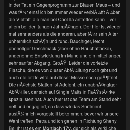
in der Tat ein Gegenprogramm zur Blauen Maus – und
was fÃ¼r eins! Ich bin immer wieder verblÃ¼fft Ã¼ber
die Vielfalt, die man bei Caol Ila antreffen kann – vor
allem bei den jungen JahrgÃ¤ngen. Der hier ist wieder
mal sehr anders als die anderen, aber fÃ¼r sein Alter
unheimlich schÃ¶n und rund. Bauchiger, leicht
phenoliger Geschmack (aber ohne Rauchattacke),
angenehme Entwicklung im Mund und ein mittellanger,
sehr sanfter Abgang. GroÃŸ! Leider die vorletzte
Flasche, die es von dieser AbfÃ¼llung noch gibt und
auch die letzte wird auf dieser Messe noch geÃ¶ffnet.
Die nÃ¤chste Station ist Adelphi, ein unabhÃ¤ngiger
AbfÃ¼ller, der sich auf Single Malts in FaÃŸstÃ¤rke
spezialisiert hat. Auch hier ist das Team am Stand sehr
nett und engagiert, so dass wir das Sortiment
ausfÃ¼hrlich vorgestellt bekommen, bevor wir unsere
Wahl treffen. Petra und ich gehen in Richtung Sherry.
Bei ihr ist es ein
Mortlach 17y
, der sich als wirkliche