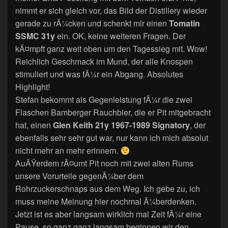
nimmt er sich gleich vor, das Bild der Distillery wieder
gerade zu rÃ¼cken und schenkt mir einen
Tomatin
SSMC 31y
ein. OK, keine weiteren Fragen. Der
kÃ¤mpft ganz weit oben um den Tagessieg mit. Wow!
Reichlich Geschmack im Mund, der alle Knospen
stimuliert und was fÃ¼r ein Abgang. Absolutes
Highlight!
Stefan bekommt als Gegenleistung fÃ¼r die zwei
Flaschen Bamberger Rauchbier, die er Pit mitgebracht
hat, einen
Glen Keith 21y 1967-1989 Signatory
, der
ebenfalls sehr sehr gut war, nur kann ich mich absolut
nicht mehr an mehr erinnern.
AuÃŸerdem rÃ¤umt Pit noch mit zwei alten Rums
unsere Vorurteile gegenÃ¼ber dem
Rohrzuckerschnaps aus dem Weg. Ich gebe zu, ich
muss meine Meinung hier nochmal Ã¼berdenken.
Jetzt ist es aber langsam wirklich mal Zeit fÃ¼r eine
Pause, so ganz ganz langsam beginnen wir den