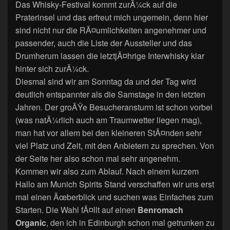
Das Whisky-Festival kommt zurÃ¼ck auf die
Praterinsel und das erfreut mich ungemein, denn hier
sind nicht nur die RÃ¤umlichkeiten angenehmer und
passender, auch die Liste der Aussteller und das
Drumherum lassen die letztjÃ¤hrige Interwhisky klar
hinter sich zurÃ¼ck.
Diesmal sind wir am Sonntag da und der Tag wird
deutlich entspannter als die Samstage in den letzten
Jahren. Der groÃŸe Besucheransturm ist schon vorbei
(was natÃ¼rlich auch am Traumwetter liegen mag),
man hat vor allem bei den kleineren StÃ¤nden sehr
viel Platz und Zeit, mit den Anbietern zu sprechen. Von
der Seite her also schon mal sehr angenehm.
Kommen wir also zum Ablauf. Nach einem kurzem
Hallo am Munich Spirits Stand verschaffen wir uns erst
mal einen Ãœberblick und suchen was Einfaches zum
Starten. Die Wahl fÃ¤llt auf einen
Benromach
Organic
, den ich in Edinburgh schon mal getrunken zu