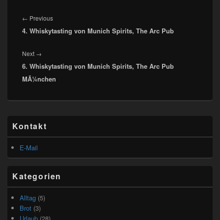
Beitragsnavigation
Previous
←
Previous
4. Whiskytasting von Munich Spirits, The Arc Pub
post:
Next
Next
→
6. Whiskytasting von Munich Spirits, The Arc Pub
post:
MÃ¼nchen
Primärer
Kontakt
Seitenleisten
Widget-
Bereich
E-Mail
Kategorien
Alltag
(5)
Brot
(3)
Urlaub
(28)