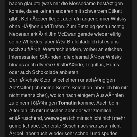
haben glaubte (was mir die Messedame bestÃ¤tigen
konnte, da es keinen anderen mit schwarzem Etikett
gibt). Kein Ãœberflieger, aber ein angenehmer Whisky
ohne HÃ¶hen und Tiefen. Zum Einstieg genau richtig.
Nebenan erklÃ¤rt Jim McEwan gerade wieder eifrig
seine Whiskies, aber fÃ¼r Bruichladdich ist es uns
noch zu frÃ¼h. Weiterschlendern, vorbei an etlichen
interessanten StÃ¤nden, die diesmal Ã¼ber Whisky
hinaus auch diverse ObstbrÃ¤nde, Tequilas, Rums
oder auch Schokolade anbieten.
Der nÃ¤chste Stop ist bei einem unabhÃ¤ngigen
AbfÃ¼ller (ich meine Scott’s Selection, aber ich bin mir
nicht mehr sicher), wo ich nach einigem AuswÃ¤hlen
zu einem 18jÃ¤hrigen
Tomatin
komme. Auch beim
Alter bin ich mir unsicher, aber der war ziemlich
enttÃ¤uschend, weswegen ich mir schlicht nicht mehr
gemerkt habe. Der erste Geschmack war zwar nicht
Ã¼bel, aber auch wieder sehr schnell und spurlos