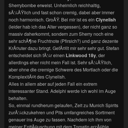
Sherrybombe erweist. Unheimlich reichhaltig,
sÃ¼ÃŸlich und fast schon cremig, dabei aber immer
noch harmonisch. GroÃŸ. Bei mir ist es ein
Clynelish
(leider hab ich das Alter vergessen), der nicht ganz so
massiv daherkommt, sondern zum Sherry noch eine
sehr schÃ¶ne Fruchtnote (Pfirsich?) und ganz dezente
KrÃ¤uter dazu bringt. GefÃ¤llt mir sehr sehr gut. Stefan
entscheidet sich fÃ¼r einen
Linkwood 18y
, der
allerdings eher nicht mein Fall ist. Sehr sÃ¼ÃŸlich,
aber ohne die cremige Schwere des Mortlach oder die
KomplexitÃ¤t des Clynelish.
Alles in allem aber auf jeden Fall ein extrem
interessanter Stand. Adelphi werde ich wohl im Auge
behalten.
So, einmal rundherum gelaufen, Zeit zu Munich Spirits
zurÃ¼ckzukehren und Pits umfangreiches Sortiment
genauer ins Auge zu fassen. Nachdem ich ihm von
meiner EnttÃ¤uschung mit dem Tomatin erzÃ¤hle,