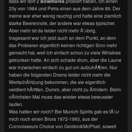
dass wir dort 2
Bowmores
probiert haben, ich einen
23y von 1984 und Petra einen aus dem Jahre 89. Der
meine war eher wenig rauchig und hatte eine ziemlich
starke Beerennote, der andere war etwas typischer.
Aber mehr ist da leider nicht mehr Ã¼brig.
Insgesamt war ich jetzt auch an dem Punkt, an dem
das Probieren eigentlich keinen richtigen Sinn mehr
gemacht hat, weil ich einfach schon zu viele Whiskies
getrunken hatte. An sich schade drum, aber die Laune
war inzwischen einfach zu gut um aufzuhÃ¶ren. Nur
haben die folgenden Drams leider nicht mehr die
WertschÃ¤tzung bekommen, die sie eigentlich
verdient hÃ¤tten. Dumm, aber nicht zu Ã¤ndern. Beim
nÃ¤chsten Mal muss das wieder etwas bewusster
laufen.
Was hatten wir noch? Bei Munich Spirits gab es fÃ¼r
mich noch einen Brora 1972-1993, aus der
Connoisseurs Choice von Gordon&McPhail, soweit