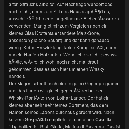
alten Strauchs arbeitet. Auf Nachfrage wundert das
auch nicht, denn zum Stil des Hauses gehÃ¶rt es,
ausschlieÃŸlich neue, ungeflammte EichenfÃ¤sser zu
verwenden. Man gibt mir zum Vergleich noch ein
kleines Glas Krottentaler (andere Malz-Sorte,
ansonsten gleiche Bauart) und der kann genauso
wenig. Keine Entwicklung, keine KomplexitÃ¤t, eben
nur ein Haufen Holznoten. Wenn ich es nicht gewusst
hÃ¤tte, wÃ¤re ich wohl noch nicht mal drauf
gekommen, dass es sich hier um einen Whisky
handelt.
Der Magen schreit nach einem guten Gegenprogramm
und das finden wir gleich gegenÃ¼ber bei den
Whisky-RaritÃ¤ten von Lothar Langer. Der hat ein
kleines aber sehr sehr feines Sortiment, das dem
Namen seines Ladens durchaus gerecht wird. Nach
kurzem GesprÃ¤ch empfiehlt er uns einen
Caol Ila
11y
,
bottled for Rist. Gloria, Marina di Ravenna. Das ist