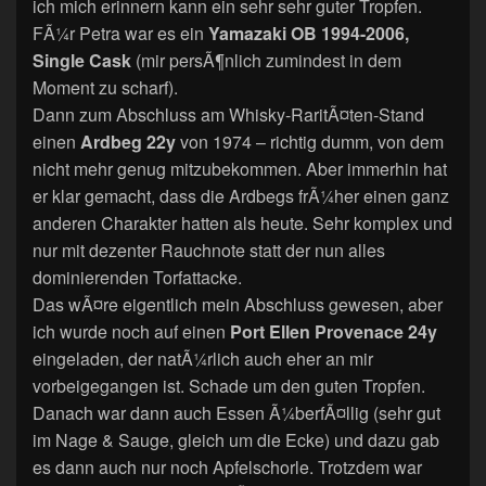
ich mich erinnern kann ein sehr sehr guter Tropfen.
FÃ¼r Petra war es ein
Yamazaki OB 1994-2006,
Single Cask
(mir persÃ¶nlich zumindest in dem
Moment zu scharf).
Dann zum Abschluss am Whisky-RaritÃ¤ten-Stand
einen
Ardbeg 22y
von 1974 – richtig dumm, von dem
nicht mehr genug mitzubekommen. Aber immerhin hat
er klar gemacht, dass die Ardbegs frÃ¼her einen ganz
anderen Charakter hatten als heute. Sehr komplex und
nur mit dezenter Rauchnote statt der nun alles
dominierenden Torfattacke.
Das wÃ¤re eigentlich mein Abschluss gewesen, aber
ich wurde noch auf einen
Port Ellen Provenace 24y
eingeladen, der natÃ¼rlich auch eher an mir
vorbeigegangen ist. Schade um den guten Tropfen.
Danach war dann auch Essen Ã¼berfÃ¤llig (sehr gut
im Nage & Sauge, gleich um die Ecke) und dazu gab
es dann auch nur noch Apfelschorle. Trotzdem war