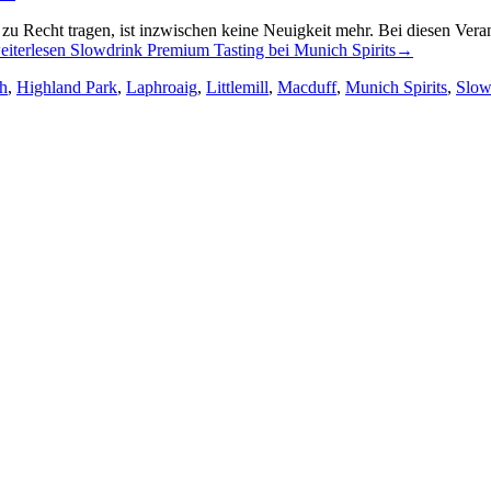
u Recht tragen, ist inzwischen keine Neuigkeit mehr. Bei diesen Verans
eiterlesen
Slowdrink Premium Tasting bei Munich Spirits
→
h
,
Highland Park
,
Laphroaig
,
Littlemill
,
Macduff
,
Munich Spirits
,
Slow