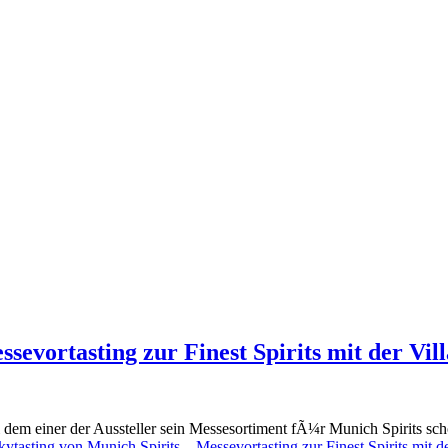
sevortasting zur Finest Spirits mit der Vil
bei dem einer der Aussteller sein Messesortiment fÃ¼r Munich Spirits sch
ytasting von Munich Spirits – Messevortasting zur Finest Spirits mit d