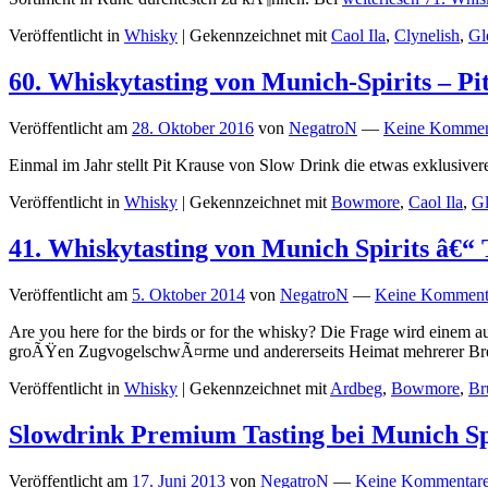
Veröffentlicht in
Whisky
|
Gekennzeichnet mit
Caol Ila
,
Clynelish
,
Gl
60. Whiskytasting von Munich-Spirits – Pi
Veröffentlicht am
28. Oktober 2016
von
NegatroN
—
Keine Kommen
Einmal im Jahr stellt Pit Krause von Slow Drink die etwas exklusivere
Veröffentlicht in
Whisky
|
Gekennzeichnet mit
Bowmore
,
Caol Ila
,
Gl
41. Whiskytasting von Munich Spirits â€“ 
Veröffentlicht am
5. Oktober 2014
von
NegatroN
—
Keine Komment
Are you here for the birds or for the whisky? Die Frage wird einem auf
groÃŸen ZugvogelschwÃ¤rme und andererseits Heimat mehrerer Br
Veröffentlicht in
Whisky
|
Gekennzeichnet mit
Ardbeg
,
Bowmore
,
Br
Slowdrink Premium Tasting bei Munich Sp
Veröffentlicht am
17. Juni 2013
von
NegatroN
—
Keine Kommentare