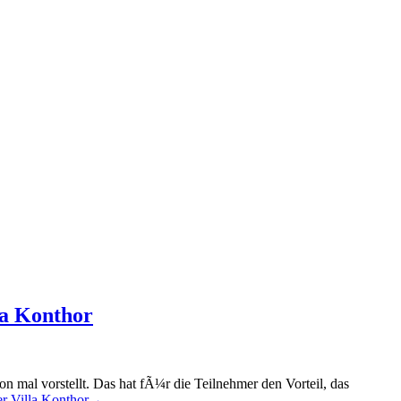
la Konthor
on mal vorstellt. Das hat fÃ¼r die Teilnehmer den Vorteil, das
er Villa Konthor
→