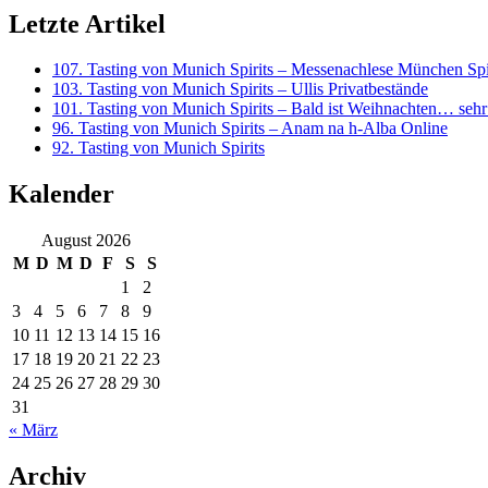
Letzte Artikel
107. Tasting von Munich Spirits – Messenachlese München Spi
103. Tasting von Munich Spirits – Ullis Privatbestände
101. Tasting von Munich Spirits – Bald ist Weihnachten… sehr
96. Tasting von Munich Spirits – Anam na h-Alba Online
92. Tasting von Munich Spirits
Kalender
August 2026
M
D
M
D
F
S
S
1
2
3
4
5
6
7
8
9
10
11
12
13
14
15
16
17
18
19
20
21
22
23
24
25
26
27
28
29
30
31
« März
Archiv