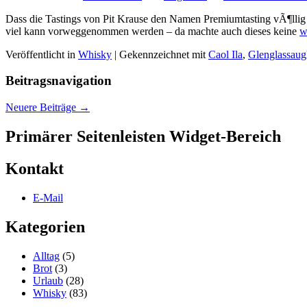
Dass die Tastings von Pit Krause den Namen Premiumtasting vÃ¶llig z
viel kann vorweggenommen werden – da machte auch dieses keine
w
Veröffentlicht in
Whisky
|
Gekennzeichnet mit
Caol Ila
,
Glenglassaug
Beitragsnavigation
Neuere Beiträge
→
Primärer Seitenleisten Widget-Bereich
Kontakt
E-Mail
Kategorien
Alltag
(5)
Brot
(3)
Urlaub
(28)
Whisky
(83)