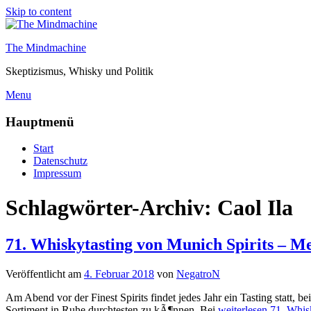
Skip to content
The Mindmachine
Skeptizismus, Whisky und Politik
Menu
Hauptmenü
Start
Datenschutz
Impressum
Schlagwörter-Archiv:
Caol Ila
71. Whiskytasting von Munich Spirits – Mes
Veröffentlicht am
4. Februar 2018
von
NegatroN
Am Abend vor der Finest Spirits findet jedes Jahr ein Tasting statt, 
Sortiment in Ruhe durchtesten zu kÃ¶nnen. Bei
weiterlesen
71. Whisk