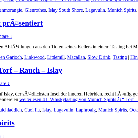
enmorangie
,
Glenrothes
,
Islay South Shore
,
Lagavulin
,
Munich Spirits
t prÃ¤sentiert
tare ↓
n AbfÃ¼llungen aus den Tiefen seines Kellers in einem Tasting bei Muni
en Garioch
,
Linkwood
,
Littlemill
,
Macallan
,
Slow Drink
,
Tasting
|
Hin
Torf – Rauch – Islay
are ↓
 Islay, der sÃ¼dlichsten Insel der inneren Hebriden, recht hÃ¤ufig geste
ennereien
weiterlesen
41. Whiskytasting von Munich Spirits â€“ Torf –
uichladdich
,
Caol Ila
,
Islay
,
Lagavulin
,
Laphroaig
,
Munich Spirits
,
Oct
irits
 ↓